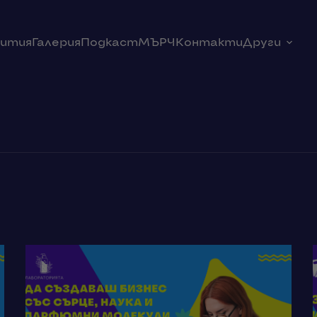
ития
Галерия
Подкаст
МЪРЧ
Контакти
Други