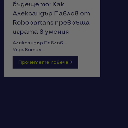
бъдещето: Как
Александър Павлов от
Robopartans превръща
играта в умения
Александър Павлов –
Управител...
Прочетете повече