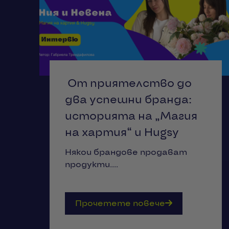
От приятелство до
два успешни бранда:
историята на „Магия
на хартия“ и Hugsy
Някои брандове продават
продукти....
Прочетете повече