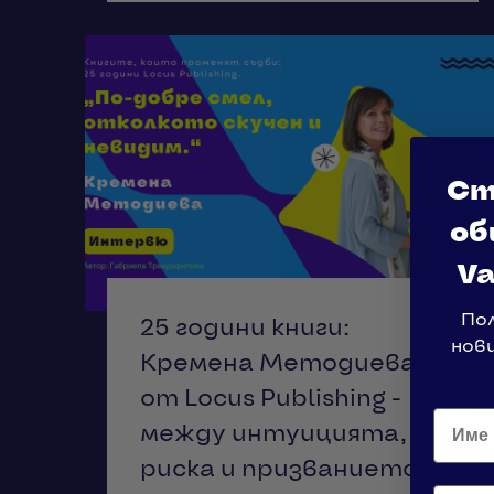
Ст
об
Va
По
25 години книги:
нов
Кремена Методиева
от Locus Publishing -
между интуицията,
риска и призванието