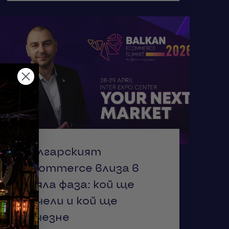
Българският
eCommerce влиза в
зряла фаза: кой ще
печели и кой ще
изчезне