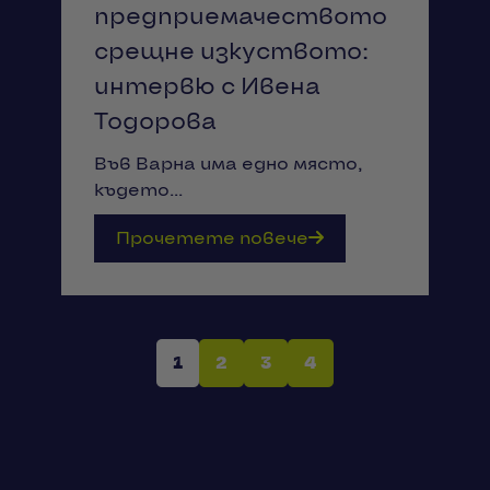
предприемачеството
срещне изкуството:
интервю с Ивена
Тодорова
Във Варна има едно място,
където...
Прочетете повече
1
2
3
4