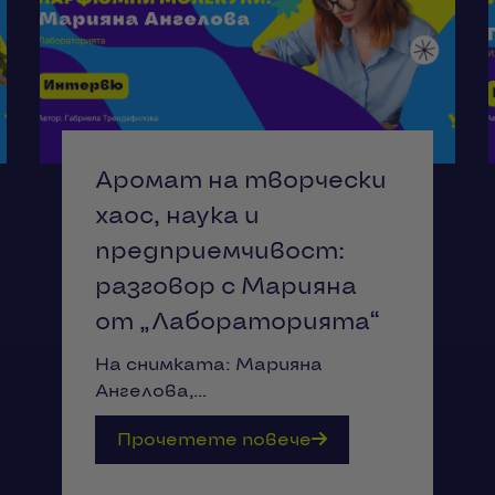
Аромат на творчески
хаос, наука и
предприемчивост:
разговор с Марияна
от „Лабораторията“
На снимката: Марияна
Ангелова,...
Прочетете повече