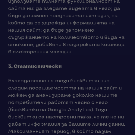
използвате пълната функционалност на
сайта ни: да гледате видеата в него; да
бъде запомнен предпочитаният език, на
който да се зарежда информацията на
нашия сайт; да бъде запомнено
съдържанието на количеството и вида на
стоките, добавени в пазарската кошница
в електронния магазин.
3.
Статистически
Благодарение на тези бисквитки ние
следим посещаемостта на нашия сайт и
можем да анализираме доколко нашите
потребители работят лесно с него
(бисквитки на Google Analytics). Тези
бисквитки са настроени така, че те не ни
дават информация за вашите лични данни.
Максималният период, в който пазим