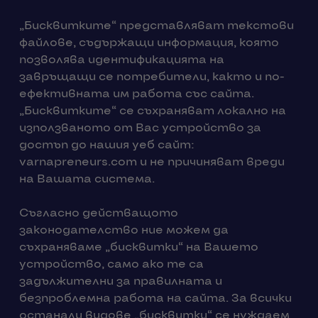
„Бисквитките“ представляват текстови
файлове, съдържащи информация, която
позволява идентификацията на
завръщащи се потребители, както и по-
ефективната им работа със сайта.
„Бисквитките“ се съхраняват локално на
използваното от Вас устройство за
достъп до нашия уеб сайт:
varnapreneurs.com и не причиняват вреди
на Вашата система.
Съгласно действащото
законодателство ние можем да
съхраняваме „бисквитки“ на Вашето
устройство, само ако те са
задължителни за правилната и
безпроблемна работа на сайта. За всички
останали видове „бисквитки“ се нуждаем