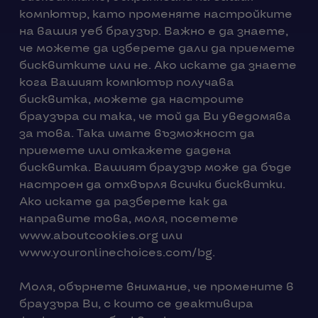
компютър, като променяте настройките
на вашия уеб браузър. Важно е да знаете,
че можете да изберете дали да приемете
бисквитките или не. Ако искате да знаете
кога Вашият компютър получава
бисквитка, можете да настроите
браузъра си така, че той да Ви уведомява
за това. Така имате възможност да
приемете или откажете дадена
бисквитка. Вашият браузър може да бъде
настроен да отхвърля всички бисквитки.
Ако искате да разберете как да
направите това, моля, посетете
www.aboutcookies.org или
www.youronlinechoices.com/bg.
Моля, обърнете внимание, че промените в
браузъра Ви, с които се деактивира