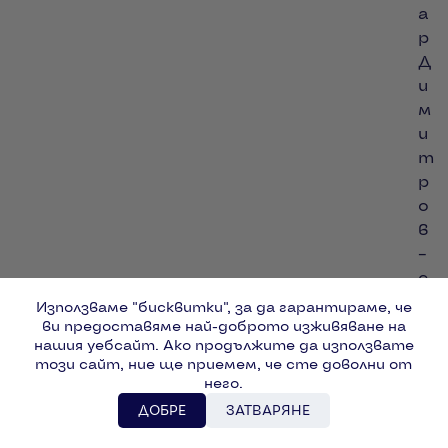
а
р
Д
и
м
и
т
р
о
в
–
с
ъ
Използваме "бисквитки", за да гарантираме, че
о
ви предоставяме най-доброто изживяване на
нашия уебсайт. Ако продължите да използвате
с
този сайт, ние ще приемем, че сте доволни от
н
него.
о
ДОБРЕ
ЗАТВАРЯНЕ
в
а