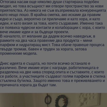
Оттогава насам още няколко души стартираха подобен
модел, но това всъщност ми отвори пространство за нови
приятелства. Аз никога не съм възприемала конкуренцията
като нещо лошо. В крайна сметка, ако искаме да правим
едно и също, вероятно си приличаме и като хора, и като
идеи, и като визия за това, което създаваме. Именно така
се появиха чудесни контакти и колаборации с хора, с които
вече имаме идеи и за бъдещи проекти.
В началото, от желание да дадем всичко наведнъж, в
рамките на два часа правехме два продукта – мини
парфюм и хидратиращ мист. Това обаче правеше процеса
твърде тромав, бавен и труден за хората, затова
променихме модела.
Днес идеята е същата, но почти всичко останало е
различно. Вече имаме игри с награди, работилницата е
разделена на две нива според опита и съставките, с които
се работи, а участниците създават голям парфюм в стилна
стъклена бутилка. Защото именно това е преживяването и
причината хората да бъдат там.