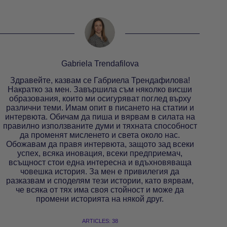
Gabriela Trendafilova
Здравейте, казвам се Габриела Трендафилова!
Накратко за мен. Завършила съм няколко висши
образования, които ми осигуряват поглед върху
различни теми. Имам опит в писането на статии и
интервюта. Обичам да пиша и вярвам в силата на
правилно използваните думи и тяхната способност
да променят мисленето и света около нас.
Обожавам да правя интервюта, защото зад всеки
успех, всяка иновация, всеки предприемач,
всъщност стои една интересна и вдъхновяваща
човешка история. За мен е привилегия да
разказвам и споделям тези истории, като вярвам,
че всяка от тях има своя стойност и може да
промени историята на някой друг.
ARTICLES: 38