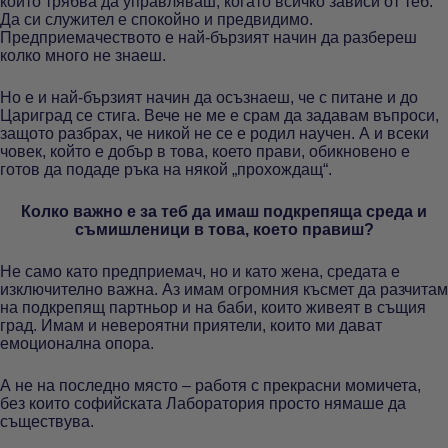
който трябва да управляваш, когато всичко зависи от теб.
Да си служител е спокойно и предвидимо.
Предприемачеството е най-бързият начин да разбереш
колко много не знаеш.
Но е и най-бързият начин да осъзнаеш, че с питане и до
Цариград се стига. Вече не ме е срам да задавам въпроси,
защото разбрах, че никой не се е родил научен. А и всеки
човек, който е добър в това, което прави, обикновено е
готов да подаде ръка на някой „прохождащ“.
Колко важно е за теб да имаш подкрепяща среда и
съмишленици в това, което правиш?
Не само като предприемач, но и като жена, средата е
изключително важна. Аз имам огромния късмет да разчитам
на подкрепящ партньор и на баби, които живеят в същия
град. Имам и невероятни приятели, които ми дават
емоционална опора.
А не на последно място – работя с прекрасни момичета,
без които софийската Лаборатория просто нямаше да
съществува.