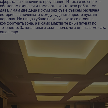
сферата на клиничните проучвания. И така и не спрях –
обожавам екипа си и комфорта, който тази работа ми
дава.Имам две деца и хоум офисът е съвсем различна
история – в почивката между задачите просто пускаш
пералня. Но нищо хубаво не излиза като си стоиш в
комфортната зона, а и само мъртвите риби плуват по
течението. Затова винаги съм знаела, че зад ъгъла ме чака
още нещо.