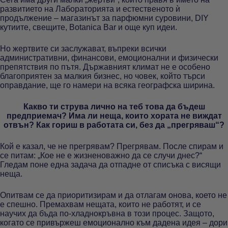
развитието на Лабораторията и естественото ѝ
продължение – магазинът за парфюмни суровини, DIY
кутиите, свещите, Botanica Bar и още куп идеи.
Но жертвите си заслужават, въпреки всички
административни, финансови, емоционални и физически
препятствия по пътя. Държавният климат не е особено
благоприятен за малкия бизнес, но човек, който търси
оправдание, ще го намери на всяка географска ширина.
Какво ти струва лично на теб това да бъдеш
предприемач? Има ли неща, които хората не виждат
отвън? Как гориш в работата си, без да „прегряваш“?
Кой е казал, че не прегрявам? Прегрявам. После спирам и
се питам: „Кое не е жизненоважно да се случи днес?“
Гледам поне една задача да отпадне от списъка с висящи
неща.
Опитвам се да приоритизирам и да отлагам онова, което не
е спешно. Премахвам нещата, които не работят, и се
научих да бъда по-хладнокръвна в този процес. Защото,
когато се привържеш емоционално към дадена идея – дори