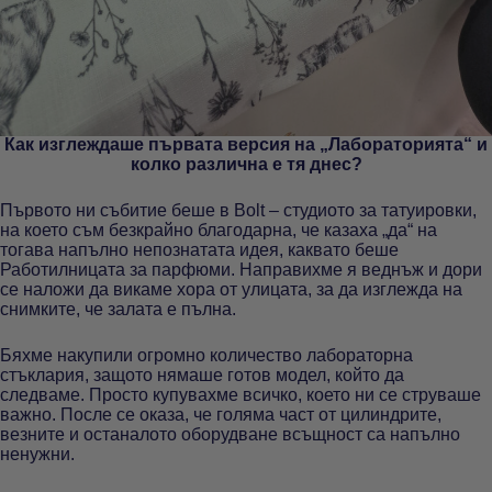
Как изглеждаше първата версия на „Лабораторията“ и
колко различна е тя днес?
Първото ни събитие беше в Bolt – студиото за татуировки,
на което съм безкрайно благодарна, че казаха „да“ на
тогава напълно непознатата идея, каквато беше
Работилницата за парфюми. Направихме я веднъж и дори
се наложи да викаме хора от улицата, за да изглежда на
снимките, че залата е пълна.
Бяхме накупили огромно количество лабораторна
стъклария, защото нямаше готов модел, който да
следваме. Просто купувахме всичко, което ни се струваше
важно. После се оказа, че голяма част от цилиндрите,
везните и останалото оборудване всъщност са напълно
ненужни.