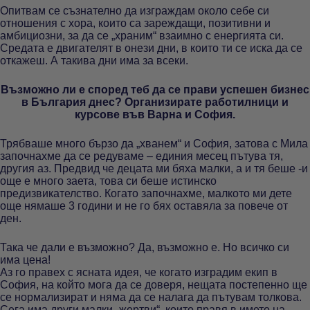
Опитвам се съзнателно да изграждам около себе си
отношения с хора, които са зареждащи, позитивни и
амбициозни, за да се „храним“ взаимно с енергията си.
Средата е двигателят в онези дни, в които ти се иска да се
откажеш. А такива дни има за всеки.
Възможно ли е според теб да се прави успешен бизнес
в България днес? Организирате работилници и
курсове във Варна и София.
Трябваше много бързо да „хванем“ и София, затова с Мила
започнахме да се редуваме – единия месец пътува тя,
другия аз. Предвид че децата ми бяха малки, а и тя беше -и
още е много заета, това си беше истинско
предизвикателство. Когато започнахме, малкото ми дете
още нямаше 3 години и не го бях оставяла за повече от
ден.
Така че дали е възможно? Да, възможно е. Но всичко си
има цена!
Аз го правех с ясната идея, че когато изградим екип в
София, на който мога да се доверя, нещата постепенно ще
се нормализират и няма да се налага да пътувам толкова.
Сега има други малки „жертви“, които правя в името на