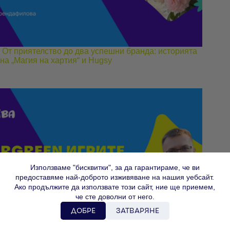
От приятелство до два успешни бранда: историята
на „Магия на хартия“ и Hugsy
Използваме "бисквитки", за да гарантираме, че ви
предоставяме най-доброто изживяване на нашия уебсайт.
Ако продължите да използвате този сайт, ние ще приемем,
че сте доволни от него.
ДОБРЕ
ЗАТВАРЯНЕ