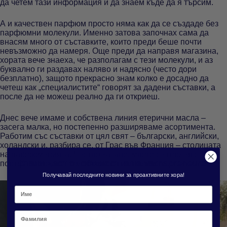
да четем тази информация и да знаем къде да я търсим.
А и качествен парфюм просто няма как да се създаде без
парфюмни молекули. Именно затова започнах сама да
внасям много от съставките, които преди беше почти
невъзможно да намеря. Още преди да направя магазина,
хората вече знаеха, че разполагам с тези молекули, и аз
буквално ги раздавах наляво и надясно (често дори
безплатно), защото прекрасно знам колко е досадно да
четеш как „специалистите“ говорят за дадени съставки, а
после да не можеш реално да ги откриеш.
Днес вече имаме и собствена линия етерични масла –
засега малка, но постепенно разширяваме асортимента.
Работим със съставки от цял свят – български, английски,
холандски и, разбира се, от Грас във Франция – столицата
на парфюмерията. Честно казано, много се гордея с
Стани част от общността на Varnapreneurs
портфолиото, което успяхме да изградим.
Получавай последните новини за проактивните хора!
Фамилия