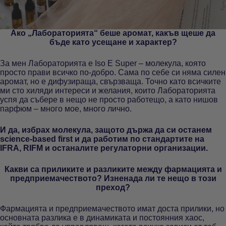
Ако „Лабораторията“ беше аромат, какъв щеше да
бъде като усещане и характер?
За мен Лабораторията е Iso E Super – молекула, която
просто прави всичко по-добро. Сама по себе си няма силен
аромат, но е дифузираща, свързваща. Точно като всичките
ми сто хиляди интереси и желания, които Лабораторията
успя да събере в нещо не просто работещо, а като нишов
парфюм – много мое, много лично.
И да, избрах молекула, защото държа да си останем
science-based first и да работим по стандартите на
IFRA, RIFM и останалите регулаторни организации.
Какви са приликите и разликите между фармацията и
предприемачеството? Изненада ли те нещо в този
преход?
Фармацията и предприемачеството имат доста прилики, но
основната разлика е в динамиката и постоянния хаос,