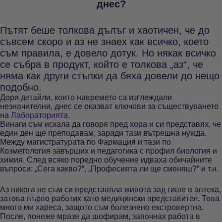
днес?
Пътят беше толкова дълъг и хаотичен, че до
съвсем скоро и аз не знаех как всичко, което
съм правила, е довело дотук. Но някак всичко
се събра в продукт, който е толкова „аз“, че
няма как други стъпки да бяха довели до нещо
подобно.
Дори детайли, които навремето са изглеждали
незначителни, днес се оказват ключови за съществуването
на
Лабораторията.
Винаги съм искала да говоря пред хора и си представях, че
един ден ще преподавам, заради тази вътрешна нужда.
Между магистратурата по Фармация и тази по
Козметология завърших и педагогика с профил биология и
химия. След всяко поредно обучение идваха обичайните
въпроси: „Сега какво?“, „Професията ли ще сменяш?“ и т.н.
Аз никога не съм си представяла живота зад гише в аптека,
затова първо работих като медицински представител. Това
много ми хареса, защото съм болезнено екстровертна.
После, понеже мразя да шофирам, започнах работа в