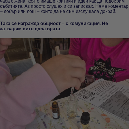
часа с жена, която имаше критики и идеи как да подобрим
събитията. Аз просто слушах и си записвах. Няма коментар
– добър или лош – който да не съм изслушала докрай.
Така се изгражда общност – с комуникация. Не
затварям нито една врата.