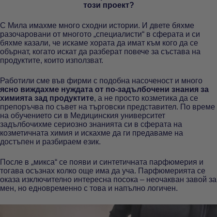
този проект?
С Мила имахме много сходни истории. И двете бяхме
разочаровани от многото „специалисти“ в сферата и си
бяхме казали, че искаме хората да имат към кого да се
обърнат, когато искат да разберат повече за състава на
продуктите, които използват.
Работили сме във фирми с подобна насоченост и много
ясно виждахме нуждата от по-задълбочени знания за
химията зад продуктите
, а не просто козметика да се
препоръчва по съвет на търговски представител. По време
на обучението си в Медицинския университет
задълбочихме сериозно знанията си в сферата на
козметичната химия и искахме да ги предаваме на
достъпен и разбираем език.
После в „микса“ се появи и синтетичната парфюмерия и
тогава осъзнах колко още има да уча. Парфюмерията се
оказа изключително интересна посока – неочакван завой за
мен, но едновременно с това и напълно логичен.