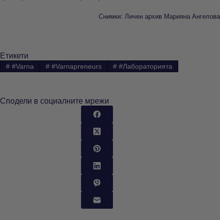
Снимки: Личен архив Марияна Ангелова
Етикети
#
#Varna
#
#Varnapreneurs
#
#Лабораторията
Сподели в социалните мрежи