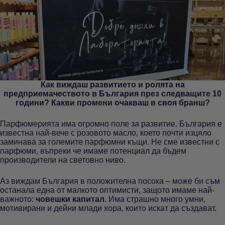
Как виждаш развитието и ролята на
предприемачеството в България през следващите 10
години? Какви промени очакваш в своя бранш?
Парфюмерията има огромно поле за развитие. България е
известна най-вече с розовото масло, което почти изцяло
заминава за големите парфюмни къщи. Не сме известни с
парфюми, въпреки че имаме потенциал да бъдем
производители на световно ниво.
Аз виждам България в положителна посока – може би съм
останала една от малкото оптимисти, защото имаме най-
важното:
човешки капитал
. Има страшно много умни,
мотивирани и дейни млади хора, които искат да създават.