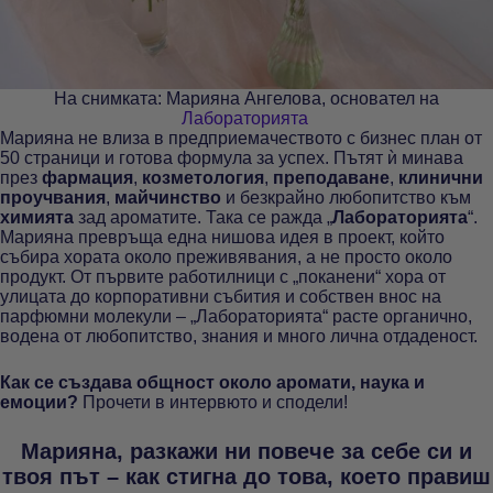
На снимката: Марияна Ангелова, основател на
Лабораторията
Марияна не влиза в предприемачеството с бизнес план от
50 страници и готова формула за успех. Пътят ѝ минава
през
фармация
,
козметология
,
преподаване
,
клинични
проучвания
,
майчинство
и безкрайно любопитство към
химията
зад ароматите. Така се ражда „
Лабораторията
“.
Марияна превръща една нишова идея в проект, който
събира хората около преживявания, а не просто около
продукт. От първите работилници с „поканени“ хора от
улицата до корпоративни събития и собствен внос на
парфюмни молекули – „Лабораторията“ расте органично,
водена от любопитство, знания и много лична отдаденост.
Как се създава общност около аромати, наука и
емоции?
Прочети в интервюто и сподели!
Марияна, разкажи ни повече за себе си и
твоя път – как стигна до това, което правиш