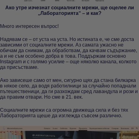
Ако утре изчезнат социалните мрежи, ще оцелее ли
„Лабораторията“ – и как?
Много интересен въпрос!
Надявам се – от уста на уста. Но истината е, че сме доста
зависими от социалните мрежи. Аз самата ужасно не
обичам да снимам, да обработвам, да качвам съдържание,
а и не съм особено добра в това. Поддържам основно
Instagram и с голямо усилие – още няколко канала, колкото
да присъстваме.
Ако зависеше само от мен, сигурно щях да стана билкарка
в някое село, да водя работилници за случайно попаднали
пътешественици, да ги разхождам сред лавандула и рози и
да правим отвари. Но сме в 21. век.
Социалните мрежи са огромна движеща сила и без тях
Лабораторията щеше да изглежда съвсем различно.