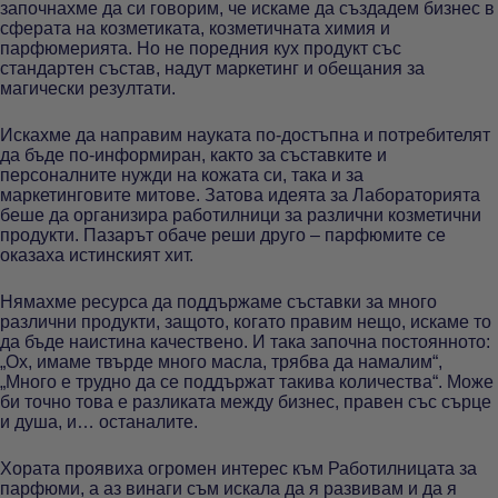
започнахме да си говорим, че искаме да създадем бизнес в
сферата на козметиката, козметичната химия и
парфюмерията. Но не поредния кух продукт със
стандартен състав, надут маркетинг и обещания за
магически резултати.
Искахме да направим науката по-достъпна и потребителят
да бъде по-информиран, както за съставките и
персоналните нужди на кожата си, така и за
маркетинговите митове. Затова идеята за Лабораторията
беше да организира работилници за различни козметични
продукти. Пазарът обаче реши друго – парфюмите се
оказаха истинският хит.
Нямахме ресурса да поддържаме съставки за много
различни продукти, защото, когато правим нещо, искаме то
да бъде наистина качествено. И така започна постоянното:
„Ох, имаме твърде много масла, трябва да намалим“,
„Много е трудно да се поддържат такива количества“. Може
би точно това е разликата между бизнес, правен със сърце
и душа, и… останалите.
Хората проявиха огромен интерес към Работилницата за
парфюми, а аз винаги съм искала да я развивам и да я