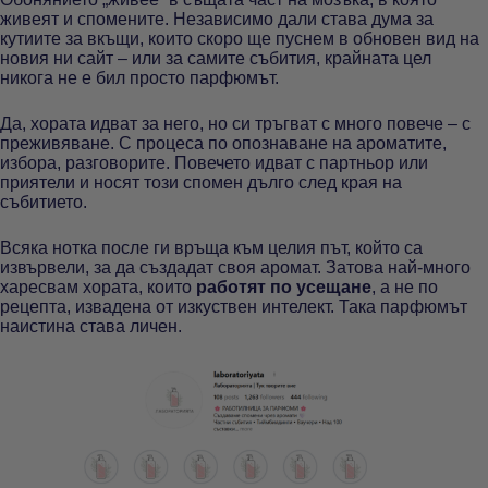
живеят и спомените. Независимо дали става дума за
кутиите за вкъщи, които скоро ще пуснем в обновен вид на
новия ни сайт – или за самите събития, крайната цел
никога не е бил просто парфюмът.
Да, хората идват за него, но си тръгват с много повече – с
преживяване. С процеса по опознаване на ароматите,
избора, разговорите. Повечето идват с партньор или
приятели и носят този спомен дълго след края на
събитието.
Всяка нотка после ги връща към целия път, който са
извървели, за да създадат своя аромат. Затова най-много
харесвам хората, които
работят по усещане
, а не по
рецепта, извадена от изкуствен интелект. Така парфюмът
наистина става личен.