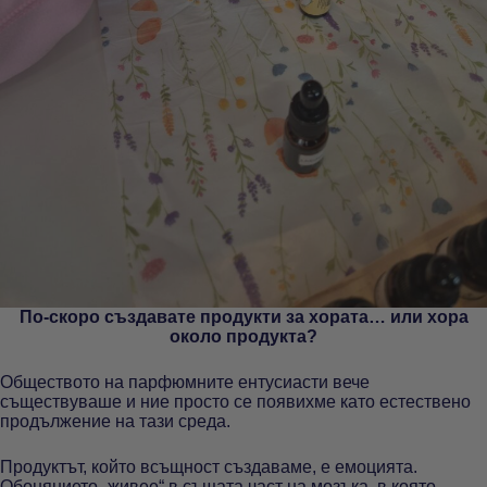
По-скоро създавате продукти за хората… или хора
около продукта?
Обществото на парфюмните ентусиасти вече
съществуваше и ние просто се появихме като естествено
продължение на тази среда.
Продуктът, който всъщност създаваме, е емоцията.
Обонянието „живее“ в същата част на мозъка, в която