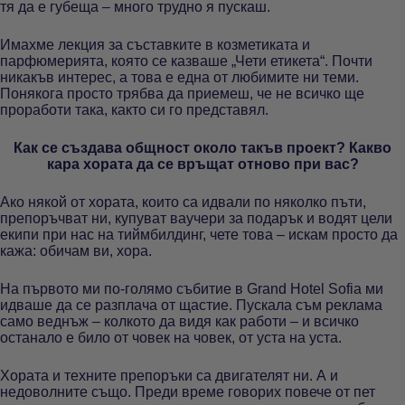
тя да е губеща – много трудно я пускаш.
Имахме лекция за съставките в козметиката и
парфюмерията, която се казваше „Чети етикета“. Почти
никакъв интерес, а това е една от любимите ни теми.
Понякога просто трябва да приемеш, че не всичко ще
проработи така, както си го представял.
Как се създава общност около такъв проект? Какво
кара хората да се връщат отново при вас?
Ако някой от хората, които са идвали по няколко пъти,
препоръчват ни, купуват ваучери за подарък и водят цели
екипи при нас на тиймбилдинг, чете това – искам просто да
кажа: обичам ви, хора.
На първото ми по-голямо събитие в Grand Hotel Sofia ми
идваше да се разплача от щастие. Пускала съм реклама
само веднъж – колкото да видя как работи – и всичко
останало е било от човек на човек, от уста на уста.
Хората и техните препоръки са двигателят ни. А и
недоволните също. Преди време говорих повече от пет