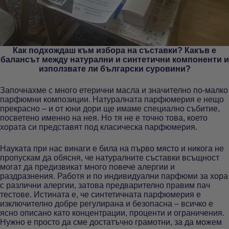
Как подхождаш към избора на съставки? Какъв е
балансът между натурални и синтетични компоненти и
използвате ли български суровини?
Започнахме с много етерични масла и значително по-малко
парфюмни композиции. Натуралната парфюмерия е нещо
прекрасно – и от юни дори ще имаме специално събитие,
посветено именно на нея. Но тя не е точно това, което
хората си представят под класическа парфюмерия.
Науката при нас винаги е била на първо място и никога не
пропускам да обясня, че натуралните съставки всъщност
могат да предизвикат много повече алергии и
раздразнения. Работя и по индивидуални парфюми за хора
с различни алергии, затова предварително правим пач
тестове. Истината е, че синтетичната парфюмерия е
изключително добре регулирана и безопасна – всичко е
ясно описано като концентрации, проценти и ограничения.
Нужно е просто да сме достатъчно грамотни, за да можем