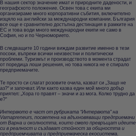
В нашия сектор значение имат и природните дадености, и
географското положение. Освен това с екипа ми
организираме много корпоративни събития, включително
изцяло на английски за международни компании. България
все още е сравнително достъпна дестинация в рамките на
ЕС и това води много международни екипи не само в
София, но и по Черноморието.
В следващите 10 години виждам развитие именно в тези
посоки, въпреки всички неизвестни и политически
проблеми. Туризмът и производството в момента страдат
от поредица лоши решения, но това никога не е спирало
предприемачите.
Те просто си слагат розовите очила, казват си „Защо не
аз?“ и започват. Или както казва един мой много добър
приятел: „Хора го правят – значи и аз мога. Колко трудно да
е?“
Интервюто е част от рубриката “Интервюта” на
Varnapreneurs, посветена на вдъхновяващи предприемачи
от Варна и околността, които смело превръщат идеите
си в реалност и създават стойност за общността и
предприемчивата и предприемаческа екосистема.