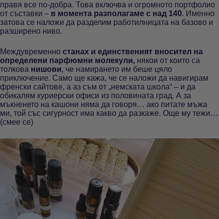
правя все по-добра. Това включва и огромното портфолио
от съставки –
в момента разполагаме с над 140
. Именно
затова се наложи да разделим работилницата на базово и
разширено ниво.
Междувременно
станах и единственият вносител на
определени парфюмни молекули,
някои от които са
толкова
нишови
, че намирането им беше цяло
приключение. Само ще кажа, че се наложи да навигирам
френски сайтове, а аз съм от „немската школа“ – и да
обикалям куриерски офиси из половината град. А за
мъкненето на кашони няма да говоря… ако питате мъжа
ми, той със сигурност има какво да разкаже. Още му тежи…
(смее се)