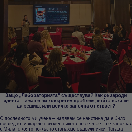
Защо „Лабораторията“ съществува? Как се зароди
идеята – имаше ли конкретен проблем, който искаше
да решиш, или всичко започна от страст?
С последното ми учене – надявам се наистина да е било
последно, макар че при мен никога не се знае – се запознах
с Мила, с която по-късно станахме съдружнички. Тогава