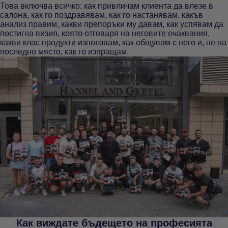
Това включва всичко: как привличам клиента да влезе в
салона, как го поздравявам, как го настанявам, какъв
анализ правим, какви препоръки му давам, как успявам да
постигна визия, която отговаря на неговите очаквания,
какви клас продукти използвам, как общувам с него и, не на
последно място, как го изпращам.
Как виждате бъдещето на професията