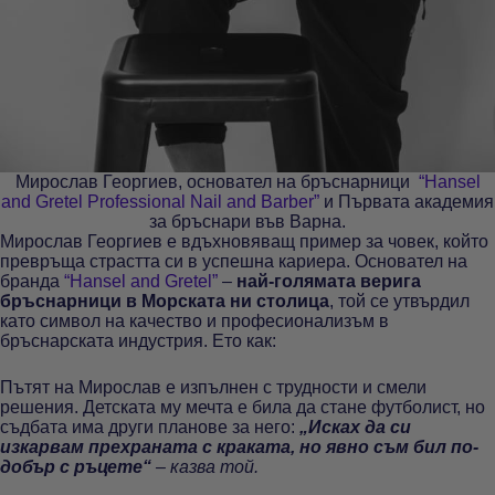
Мирослав Георгиев, основател на бръснарници
“Hansel
and Gretel Professional Nail and Barber”
и Първата академия
за бръснари във Варна.
Мирослав Георгиев е вдъхновяващ пример за човек, който
превръща страстта си в успешна кариера. Основател на
бранда
“Hansel and Gretel”
–
най-голямата верига
бръснарници в Морската ни столица
, той се утвърдил
като символ на качество и професионализъм в
бръснарската индустрия. Ето как:
Пътят на Мирослав е изпълнен с трудности и смели
решения. Детската му мечта е била да стане футболист, но
съдбата има други планове за него:
„Исках да си
изкарвам прехраната с краката, но явно съм бил по-
добър с ръцете“
– казва той.