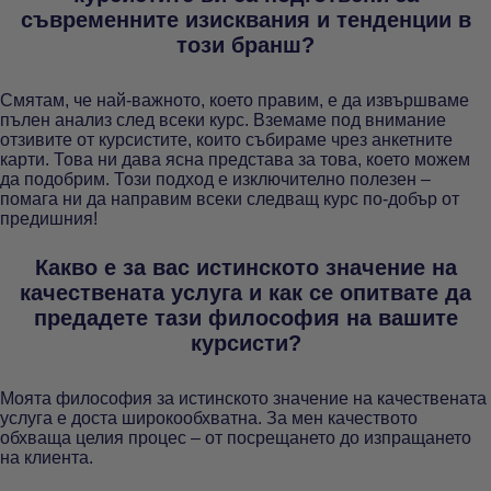
съвременните изисквания и тенденции в
този бранш?
Смятам, че най-важното, което правим, е да извършваме
пълен анализ след всеки курс. Вземаме под внимание
отзивите от курсистите, които събираме чрез анкетните
карти. Това ни дава ясна представа за това, което можем
да подобрим. Този подход е изключително полезен –
помага ни да направим всеки следващ курс по-добър от
предишния!
Какво е за вас истинското значение на
качествената услуга и как се опитвате да
предадете тази философия на вашите
курсисти?
Моята философия за истинското значение на качествената
услуга е доста широкообхватна. За мен качеството
обхваща целия процес – от посрещането до изпращането
на клиента.