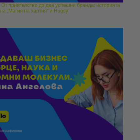
От приятелство до два успешни бранда: историята
на „Магия на хартия“ и Hugsy