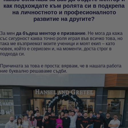
как подхождате към ролята си в подкрепа
на личностното и професионалното
развитие на другите?
За мен
да бъдеш ментор е призвание
. Не мога да кажа
със сигурност каква точно роля играя във всичко това, но
така ме възприемат моите ученици и моят екип – като
човек, който е сериозен и, на моменти, доста строг в
подхода си.
Причината за това е проста: вярвам, че в нашата работа
ние буквално решаваме съдби.