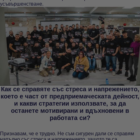
усъвършенстване.
Как се справяте със стреса и напрежението,
което е част от предприемаческата дейност,
и какви стратегии използвате, за да
останете мотивирани и вдъхновени в
работата си?
Признавам, че е трудно. Не съм сигурен дали се справям
напълно със стреса и напрежението, защото те са