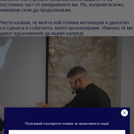
постоянна част от ежедневието ми. Но, въпреки всичко,
намирам сили да продължавам.
Често казвам, че моята най-голяма мотивация и двигател
са сцената и събитията, които организираме. Именно те ми
дават вдъхновение да вървя напред!
Стани част от общността на Varnapreneurs
Получавай последните новини за проактивните хора!