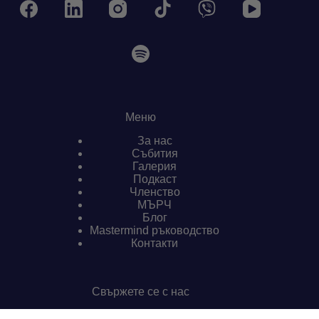
Меню
За нас
Събития
Галерия
Подкаст
Членство
МЪРЧ
Блог
Mastermind ръководство
Контакти
Свържете се с нас
Имате въпроси?