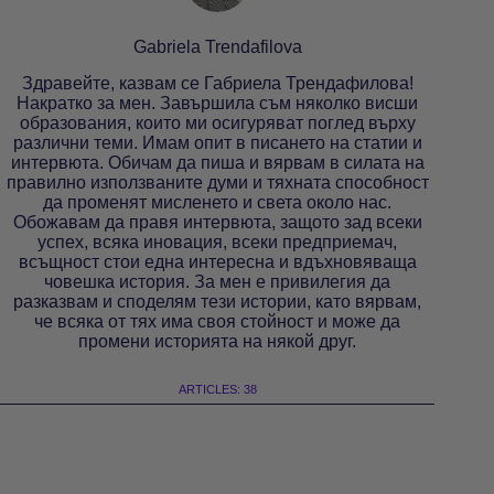
Gabriela Trendafilova
Здравейте, казвам се Габриела Трендафилова!
Накратко за мен. Завършила съм няколко висши
образования, които ми осигуряват поглед върху
различни теми. Имам опит в писането на статии и
интервюта. Обичам да пиша и вярвам в силата на
правилно използваните думи и тяхната способност
да променят мисленето и света около нас.
Обожавам да правя интервюта, защото зад всеки
успех, всяка иновация, всеки предприемач,
всъщност стои една интересна и вдъхновяваща
човешка история. За мен е привилегия да
разказвам и споделям тези истории, като вярвам,
че всяка от тях има своя стойност и може да
промени историята на някой друг.
ARTICLES: 38