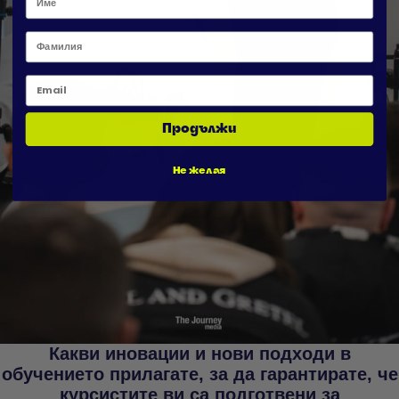
Фамилия
Email
Продължи
Не желая
Какви иновации и нови подходи в
обучението прилагате, за да гарантирате, че
курсистите ви са подготвени за