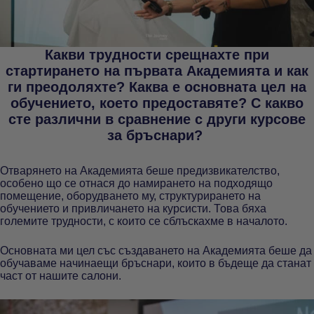
Какви трудности срещнахте при
стартирането на първата Академията и как
ги преодоляхте? Каква е основната цел на
обучението, което предоставяте? С какво
сте различни в сравнение с други курсове
за бръснари?
Отварянето на Академията беше предизвикателство,
особено що се отнася до намирането на подходящо
помещение, оборудването му, структурирането на
обучението и привличането на курсисти. Това бяха
големите трудности, с които се сблъскахме в началото.
Основната ми цел със създаването на Академията беше да
обучаваме начинаещи бръснари, които в бъдеще да станат
част от нашите салони.