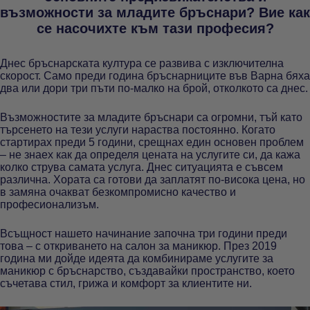
възможности за младите бръснари? Вие как
се насочихте към тази професия?
Днес бръснарската култура се развива с изключителна
скорост. Само преди година бръснарниците във Варна бяха
два или дори три пъти по-малко на брой, отколкото са днес.
Възможностите за младите бръснари са огромни, тъй като
търсенето на тези услуги нараства постоянно. Когато
стартирах преди 5 години, срещнах един основен проблем
– не знаех как да определя цената на услугите си, да кажа
колко струва самата услуга. Днес ситуацията е съвсем
различна. Хората са готови да заплатят по-висока цена, но
в замяна очакват безкомпромисно качество и
професионализъм.
Всъщност нашето начинание започна три години преди
това – с откриването на салон за маникюр. През 2019
година ми дойде идеята да комбинираме услугите за
маникюр с бръснарство, създавайки пространство, което
съчетава стил, грижа и комфорт за клиентите ни.