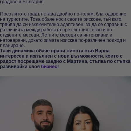
градове в България.
През лятото градът става двойно по-голям, благодарение
на туристите. Това обаче носи своите рискове, тъй като
трябва да си изключително адаптивен, за да се справиш с
различията между работата през летния сезон и по-
студените месеци. Летните месеци са интензивни и
натоварени, докато зимата изисква по-различен подход и
планиране.
Тази динамика обаче прави живота във Варна
интересен и изпълнен с нови възможности, които с
радост посрещаме заедно с Мартина, стъпка по стъпка
развивайки своя
бизнес
!