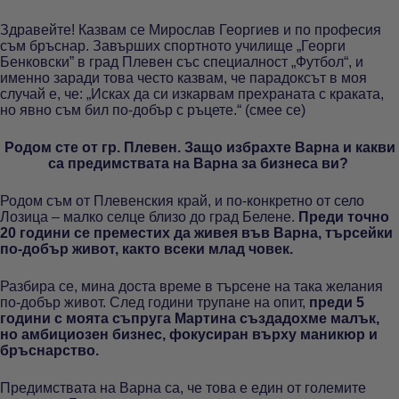
Здравейте! Казвам се Мирослав Георгиев и по професия
съм бръснар. Завърших спортното училище „Георги
Бенковски” в град Плевен със специалност „Футбол“, и
именно заради това често казвам, че парадоксът в моя
случай е, че: „Исках да си изкарвам прехраната с краката,
но явно съм бил по-добър с ръцете.“ (смее се)
Родом сте от гр. Плевен. Защо избрахте Варна и какви
са предимствата на Варна за бизнеса ви?
Родом съм от Плевенския край, и по-конкретно от село
Лозица – малко селце близо до град Белене.
Преди точно
20 години се преместих да живея във Варна, търсейки
по-добър живот, както всеки млад човек.
Разбира се, мина доста време в търсене на така желания
по-добър живот. След години трупане на опит,
преди 5
години с моята съпруга Мартина създадохме малък,
но амбициозен бизнес, фокусиран върху маникюр и
бръснарство.
Предимствата на Варна са, че това е един от големите