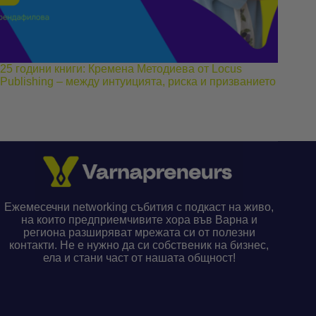
25 години книги: Кремена Методиева от Locus
Publishing – между интуицията, риска и призванието
Ежемесечни networking събития с подкаст на живо,
на които предприемчивите хора във Варна и
региона разширяват мрежата си от полезни
контакти. Не е нужно да си собственик на бизнес,
ела и стани част от нашата общност!