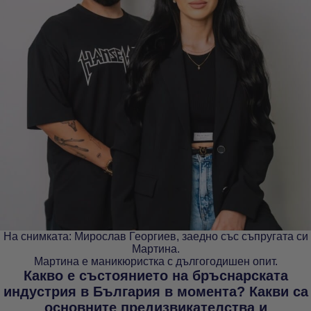
На снимката: Мирослав Георгиев, заедно със съпругата си
Мартина.
Мартина е маникюристка с дългогодишен опит.
Какво е състоянието на бръснарската
индустрия в България в момента? Какви са
основните предизвикателства и