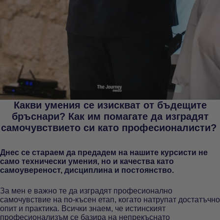
Какви умения се изискват от бъдещите
бръснари? Как им помагате да изградят
самочувствието си като професионалисти?
Днес се стараем да предадем на нашите курсисти не
само технически умения, но и качества като
самоувереност, дисциплина и постоянство.
За мен е важно те да изградят професионално
самочувствие на по-късен етап, когато натрупат достатъчно
опит и практика. Всички знаем, че истинският
професионализъм се базира на непрекъснато