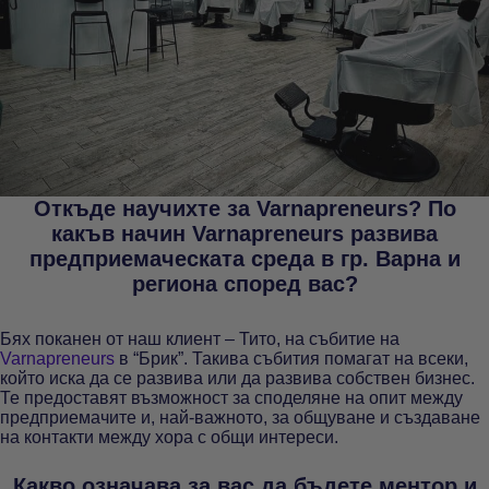
Откъде научихте за Varnapreneurs? По
какъв начин Varnapreneurs развива
предприемаческата среда в гр. Варна и
региона според вас?
Бях поканен от наш клиент – Тито, на събитие на
Varnapreneurs
в “Брик”. Такива събития помагат на всеки,
който иска да се развива или да развива собствен бизнес.
Те предоставят възможност за споделяне на опит между
предприемачите и, най-важното, за общуване и създаване
на контакти между хора с общи интереси.
Какво означава за вас да бъдете ментор и