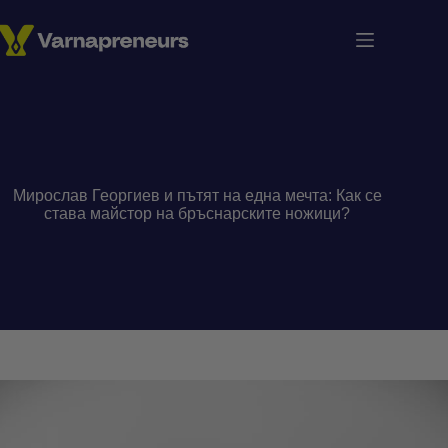
Skip
to
content
Мирослав Георгиев и пътят на една мечта: Как се
става майстор на бръснарските ножици?