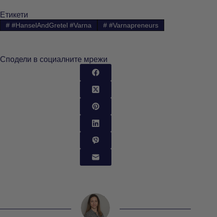
Етикети
#
#HanselAndGretel #Varna
#
#Varnapreneurs
Сподели в социалните мрежи