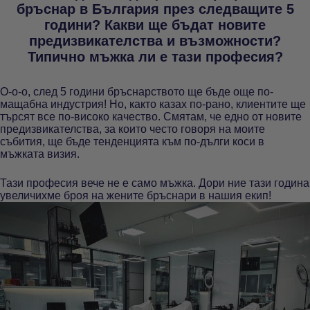
бръснар в България през следващите 5
години? Какви ще бъдат новите
предизвикателства и възможности?
Типично мъжка ли е тази професия?
О-о-о, след 5 години бръснарството ще бъде още по-
мащабна индустрия! Но, както казах по-рано, клиентите ще
търсят все по-високо качество. Смятам, че едно от новите
предизвикателства, за които често говоря на моите
събития, ще бъде тенденцията към по-дълги коси в
мъжката визия.
Тази професия вече не е само мъжка. Дори ние тази година
увеличихме броя на жените бръснари в нашия екип!