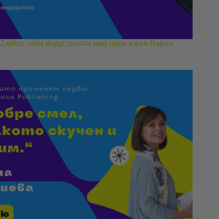
Zariba: гейм индустрията има лице и във Варна