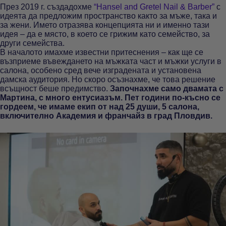
През 2019 г. създадохме
“Hansel and Gretel Nail & Barber”
с
идеята да предложим пространство както за мъже, така и
за жени. Името отразява концепцията ни и именно тази
идея – да е място, в което се грижим като семейство, за
други семейства.
В началото имахме известни притеснения – как ще се
възприеме въвеждането на мъжката част и мъжки услуги в
салона, особено сред вече изградената и установена
дамска аудитория. Но скоро осъзнахме, че това решение
всъщност беше предимство.
Започнахме само двамата с
Мартина, с много ентусиазъм. Пет години по-късно се
гордеем, че имаме екип от над 25 души, 5 салона,
включително Академия и франчайз в град Пловдив.