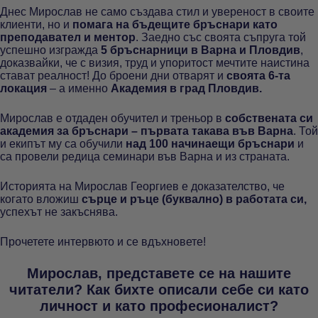
Днес Мирослав не само създава стил и увереност в своите
клиенти, но и
помага на бъдещите бръснари като
преподавател и ментор
. Заедно със своята съпруга той
успешно изгражда
5 бръснарници в Варна и Пловдив
,
доказвайки, че с визия, труд и упоритост мечтите наистина
стават реалност! До броени дни отварят и
своята 6-та
локация
– а именно
Академия в град Пловдив.
Мирослав е отдаден обучител и треньор в
собствената си
академия за бръснари – първата такава във Варна
. Той
и екипът му са обучили
над 100 начинаещи бръснари
и
са провели редица семинари във Варна и из страната.
Историята на Мирослав Георгиев е доказателство, че
когато вложиш
сърце и ръце (буквално) в работата си,
успехът не закъснява.
Прочетете интервюто и се вдъхновете!
Мирослав, представете се на нашите
читатели? Как бихте описали себе си като
личност и като професионалист?