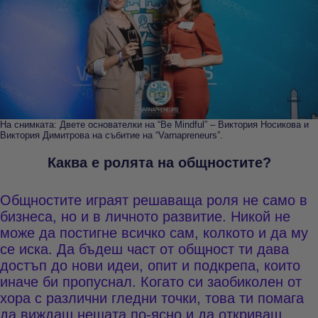
На снимката: Двете основателки на “Be Mindful” – Виктория Носикова и
Виктория Димитрова на събитие на “Varnapreneurs”.
Каква е ролята на общностите?
Общностите играят решаваща роля не само в
бизнеса, но и в личното развитие. Никой не
може да постигне всичко сам, колкото и да му
се иска. Да бъдеш част от общност ти дава
достъп до нови идеи, опит и подкрепа, които
иначе би пропуснал. Когато си заобиколен от
хора с различни гледни точки, това ти помага
да виждаш нещата по-ясно и да откриваш