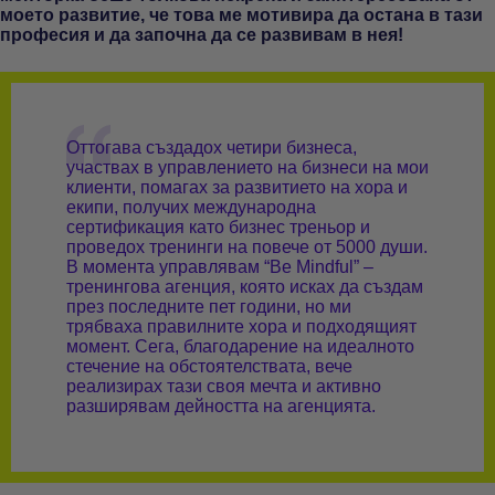
моето развитие, че това ме мотивира да остана в тази
професия и да започна да се развивам в нея!
Оттогава създадох четири бизнеса,
участвах в управлението на бизнеси на мои
клиенти, помагах за развитието на хора и
екипи, получих международна
сертификация като бизнес треньор и
проведох тренинги на повече от 5000 души.
В момента управлявам
“Be Mindful”
–
тренингова агенция, която исках да създам
през последните пет години, но ми
трябваха правилните хора и подходящият
момент. Сега, благодарение на идеалното
стечение на обстоятелствата, вече
реализирах тази своя мечта и активно
разширявам дейността на агенцията.