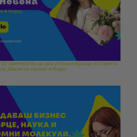
От приятелство до два успешни бранда: историята
на „Магия на хартия“ и Hugsy