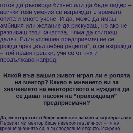
готов да ръководи бизнес или да бъде лидер –
всички тези умения се изграждат с времето,
опита и много учене. И да, може да имаш
амбиция или желание да рискуваш, но ако не
развиваш тези качества, няма да стигнеш
далеч. Един успешен предприемач не се
ражда чрез „вълшебна рецепта“, а се изгражда
– той прави грешки, учи се от тях и
продължава напред!
Някой във вашия живот играл ли е ролята
на ментор? Какво е мнението ви за
значението на менторството и нуждата да
се дават насоки на “прохождащи”
предприемачи?
Да, менторството беше ключово за мен и кариерата ми.
Първият ми ментор беше невероятна личност – тя не
криеше знанията си, а ги споделяше открито. Искрено