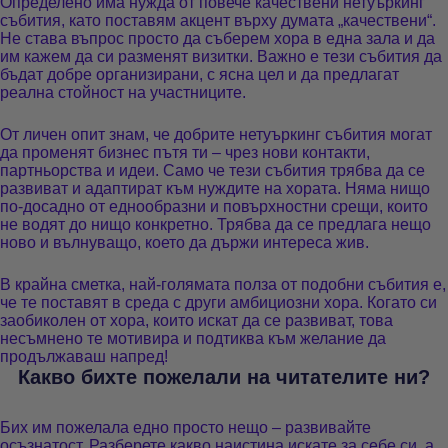
Определено има нужда от повече качествени нетуъркинг
събития, като поставям акцент върху думата „качествени“.
Не става въпрос просто да съберем хора в една зала и да
им кажем да си разменят визитки. Важно е тези събития да
бъдат добре организирани, с ясна цел и да предлагат
реална стойност на участниците.
От личен опит знам, че добрите нетуъркинг събития могат
да променят бизнес пътя ти – чрез нови контакти,
партньорства и идеи. Само че тези събития трябва да се
развиват и адаптират към нуждите на хората. Няма нищо
по-досадно от еднообразни и повърхностни срещи, които
не водят до нищо конкретно. Трябва да се предлага нещо
ново и вълнуващо, което да държи интереса жив.
В крайна сметка, най-голямата полза от подобни събития е,
че те поставят в среда с други амбициозни хора. Когато си
заобиколен от хора, които искат да се развиват, това
несъмнено те мотивира и подтиква към желание да
продължаваш напред!
Какво бихте пожелали на читателите ни?
Бих им пожелала едно просто нещо – развивайте
осъзнатост. Разберете какво наистина искате за себе си, а