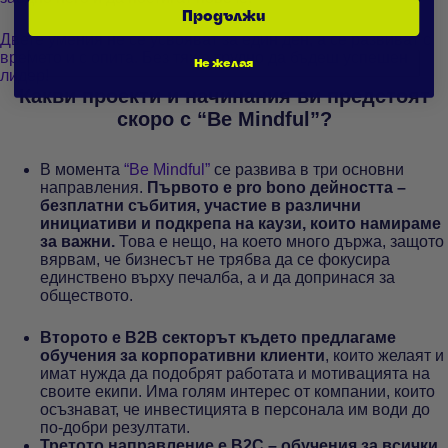
Продължи
Двете умения не се усвояват за един ден, а се развиват с
времето и с опита. Без тях е трудно да бъдеш успешен
Не желая
лидер!
Какви проекти и начинания ви предстоят
скоро с “Be Mindful”?
В момента
“Be Mindful”
се развива в три основни
направления.
Първото е pro bono дейността –
безплатни събития, участие в различни
инициативи и подкрепа на каузи, които намираме
за важни.
Това е нещо, на което много държа, защото
вярвам, че бизнесът не трябва да се фокусира
единствено върху печалба, а и да допринася за
обществото.
Второто е B2B секторът където предлагаме
обучения за корпоративни клиенти
, които желаят и
имат нужда да подобрят работата и мотивацията на
своите екипи. Има голям интерес от компании, които
осъзнават, че инвестицията в персонала им води до
по-добри резултати.
Третото направление е B2C – обучения за всички,