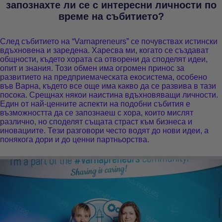
запознахте ли се с интересни личности по
време на събитието?
След събитието на “
Varnapreneurs”
се почувствах истински
вдъхновена и заредена. Харесва ми, когато се създават
общности, където хората са отворени да споделят идеи,
опит и знания. Този обмен има огромен принос за
развитието на предприемаческата екосистема, особено
във Варна, където все още има какво да се развива в тази
посока. Срещнах някои наистина вдъхновяващи личности.
Един от най-ценните аспекти на подобни събития е
възможността да се запознаеш с хора, които мислят
различно, но споделят същата страст към бизнеса и
иновациите. Тези разговори често водят до нови идеи, а
понякога дори и до ценни партньорства.