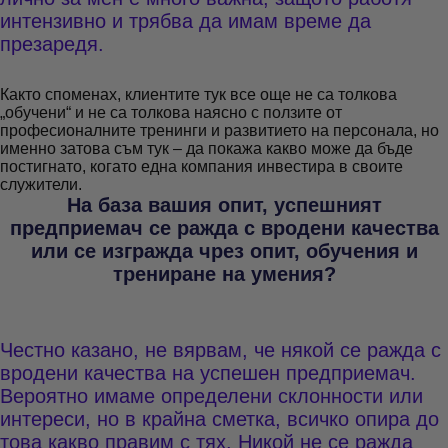
интензивно и трябва да имам време да
презаредя.
Както споменах, клиентите тук все още не са толкова
„обучени“ и не са толкова наясно с ползите от
професионалните тренинги и развитието на персонала, но
именно затова съм тук – да покажа какво може да бъде
постигнато, когато една компания инвестира в своите
служители.
На база вашия опит, успешният
предприемач се ражда с вродени качества
или се изгражда чрез опит, обучения и
трениране на умения?
Честно казано, не вярвам, че някой се ражда с
вродени качества на успешен предприемач.
Вероятно имаме определени склонности или
интереси, но в крайна сметка, всичко опира до
това какво правим с тях. Никой не се ражда