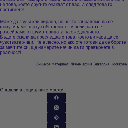
не това, което другите очакват от вас. И след това го
постигнете!
Може да звучи клиширано, но често забравяме да се
фокусираме върху собствените си цели, като се
разсейваме от шумотевицата на ежедневието.
Бъдете смели да преследвате това, което ви кара да се
чувствате живи. Не е лесно, но ако сте готови да се борите
за мечтите си, ще намерите начин да ги превърнете в
реалност!
Снимков материал: Личен архив Виктория Носикова
Сподели в социалните мрежи