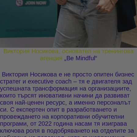
Виктория Носикова, основател на тренингова
агенция
„Be Mindful“
Виктория Носикова
е не просто опитен бизнес
стратег и executive coach – тя е двигателя зад
успешната трансформация на организациите,
които търсят иновативни начини да развиват
своя най-ценен ресурс, а именно персоналът
си. С експертен опит в разработването и
провеждането на корпоративни обучителни
програми, от 2022 година насам тя изиграва
ключова роля в подобряването на отделите за