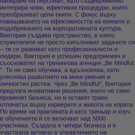
набиране на персонал, като същевременно
интегрира нови, ефективни процедури, които
преобразяват цели екипи. С фокус върху
повишаването на ефективността на екипите и
подобряването на корпоративната култура,
Виктория създава пространство, в което
служителите не просто изпълняват задачите си
– те се развиват като професионалисти и
лидери. Виктория е успешен предприемач и
съосновател на тренингова агенция
„Be Mindful
”
. Тя не само обучава, а вдъхновява, като
улеснява развитието на меки умения и
личностен растеж. Чрез „Be Mindful”, Виктория
предлага иновативни решения, които не само
променят бизнеса, но и оставят траен
отпечатък върху кариерите и живота на хората.
По време на практиката ѝ като треньор и коуч,
в обученията ѝ се включват над 5000
участника. Създала е четири бизнеса и е
участвала активно в управлението на