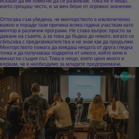
искаше да ми помогне да се развивам. Това не е нещо,
което срещаш често, и за мен беше от огромно значение.
Оттогава съм убедена, че менторството е изключително
важно и поради тази причина всяка година участвам като
ментор в различни програми. Не става въпрос просто за
даване на съвети, а за това да бъдеш до някого, когато се
сблъсква с предизвикателства и не знае как да продължи.
Менторството помага да виждаш нещата от друга гледна
точка и да получаваш подкрепа от някого, който вече е
минал по същия път. Това е нещо, което ценя много и
вярвам, че е необходимо за младите предприемачи.