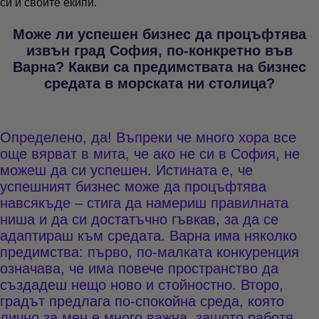
си и своите екипи.
Може ли успешен бизнес да процъфтява
извън град София, по-конкретно във
Варна? Какви са предимствата на бизнес
средата в морската ни столица?
Определено, да! Въпреки че много хора все
още вярват в мита, че ако не си в София, не
можеш да си успешен. Истината е, че
успешният бизнес може да процъфтява
навсякъде – стига да намериш правилната
ниша и да си достатъчно гъвкав, за да се
адаптираш към средата. Варна има няколко
предимства: първо, по-малката конкуренция
означава, че има повече пространство да
създадеш нещо ново и стойностно. Второ,
градът предлага по-спокойна среда, която
лично за мен е много важна, защото работя