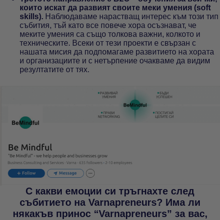
които искат да развият своите меки умения (soft
skills).
Наблюдаваме нарастващ интерес към този тип
събития, тъй като все повече хора осъзнават, че
меките умения са също толкова важни, колкото и
техническите. Всеки от тези проекти е свързан с
нашата мисия да подпомагаме развитието на хората
и организациите и с нетърпение очакваме да видим
резултатите от тях.
С какви емоции си тръгнахте след
събитието на Varnapreneurs? Има ли
някакъв принос “Varnapreneurs” за вас,