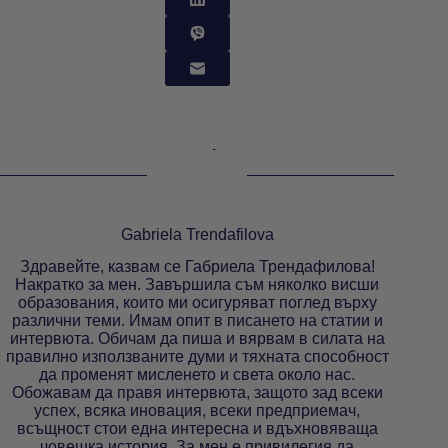
Gabriela Trendafilova
Здравейте, казвам се Габриела Трендафилова!
Накратко за мен. Завършила съм няколко висши
образования, които ми осигуряват поглед върху
различни теми. Имам опит в писането на статии и
интервюта. Обичам да пиша и вярвам в силата на
правилно използваните думи и тяхната способност
да променят мисленето и света около нас.
Обожавам да правя интервюта, защото зад всеки
успех, всяка иновация, всеки предприемач,
всъщност стои една интересна и вдъхновяваща
човешка история. За мен е привилегия да