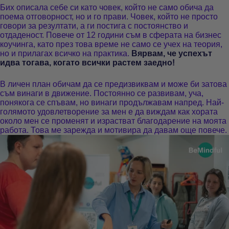
Бих описала себе си като човек, който не само обича да
поема отговорност, но и го прави. Човек, който не просто
говори за резултати, а ги постига с постоянство и
отдаденост. Повече от 12 години съм в сферата на бизнес
коучинга, като през това време не само се учех на теория,
но и прилагах всичко на практика.
Вярвам, че успехът
идва тогава, когато всички растем заедно!
В личен план обичам да се предизвиквам и може би затова
съм винаги в движение. Постоянно се развивам, уча,
понякога се спъвам, но винаги продължавам напред. Най-
голямото удовлетворение за мен е да виждам как хората
около мен се променят и израстват благодарение на моята
работа. Това ме зарежда и мотивира да давам още повече.