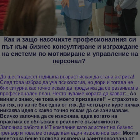
Как и защо насочихте професионалния си
път към бизнес консултиране и изграждане
на системи по мотивиране и управление на
персонал?
До шестнадесет годишна възраст исках да стана актриса!
След това избрах да уча психология, но дори и тогава не
бях сигурна как точно искам да продължа да се развивам в
професионален план. Често чуваме хората да казват:
„Аз
винаги знаех, че това е моето призвание!“ – страхотно
за тях, но аз не бях една от тях. До четвърти курс нямах
никаква идея с какво точно искам да се занимавам.
Всичко започна да се изяснява, едва когато на
практика се сблъсках с реалните възможности.
Започнах работа в ИТ компания като асистент на бизнес
треньор и това ме отведе към един изцяло нов свят.
Моята
менторка беше толкова искрена и заинтересована от