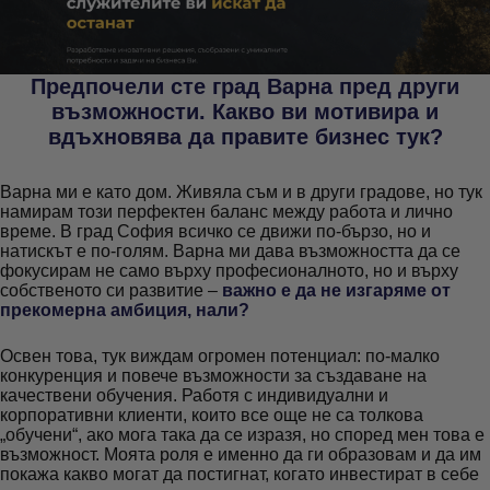
Предпочели сте град Варна пред други
възможности. Какво ви мотивира и
вдъхновява да правите бизнес тук?
Варна ми е като дом. Живяла съм и в други градове, но тук
намирам този перфектен баланс между работа и лично
време. В град София всичко се движи по-бързо, но и
натискът е по-голям. Варна ми дава възможността да се
фокусирам не само върху професионалното, но и върху
собственото си развитие –
важно е да не изгаряме от
прекомерна амбиция, нали?
Освен това, тук виждам огромен потенциал: по-малко
конкуренция и повече възможности за създаване на
качествени обучения. Работя с индивидуални и
корпоративни клиенти, които все още не са толкова
„обучени“, ако мога така да се изразя, но според мен това е
възможност. Моята роля е именно да ги образовам и да им
покажа какво могат да постигнат, когато инвестират в себе