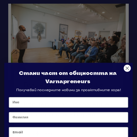
Стани част от общността на
Varnapreneurs
Галин Стефанов беше
Получавай последните новини за проактивните хора!
гост-лектор на
кариерното изложение
Career Show - Варна
Фамилия
На 15.10.2024 г. Галин
Email
Стефанов...