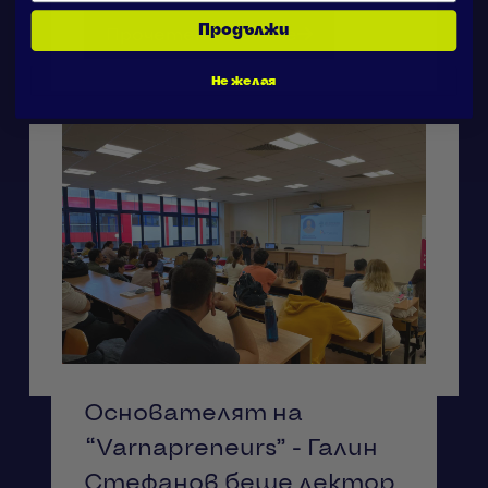
Продължи
Прочетете повече
Не желая
Основателят на
“Varnapreneurs” - Галин
Стефанов беше лектор