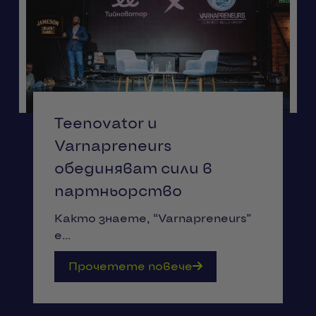
Teenovator и
Varnapreneurs
обединяват сили в
партньорство
Както знаете, “Varnapreneurs”
е...
Прочетете повече