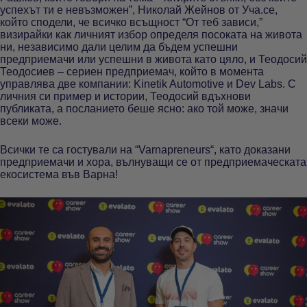
успехът ти е невъзможен”, Николай Жейнов от Уча.се,
който сподели, че всичко всъщност “От теб зависи,”
визирайки как личният избор определя посоката на живота
ни, независимо дали целим да бъдем успешни
предприемачи или успешни в живота като цяло, и Теодосий
Теодосиев – сериен предприемач, който в момента
управлява две компании: Kinetik Automotive и Dev Labs. С
личния си пример и истории, Теодосий вдъхнови
публиката, а посланието беше ясно: ако той може, значи
всеки може.
Всички те са гостували на “Varnapreneurs“, като доказани
предприемачи и хора, вълнуващи се от предприемаческата
екосистема във Варна!