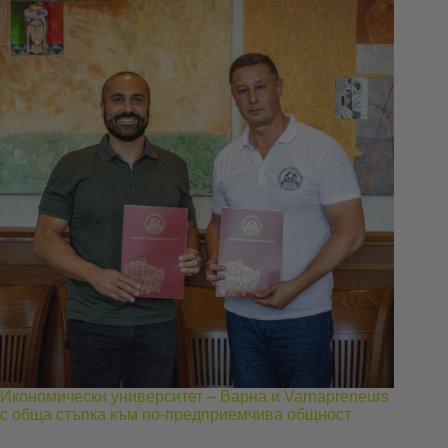
Икономически университет – Варна и Varnapreneurs
с обща стъпка към по-предприемчива общност