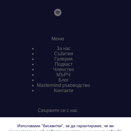
Меню
За нас
Събития
Галерия
Подкаст
Членство
МЪРЧ
Блог
Mastermind ръководство
Контакти
Свържете се с нас
Имате въпроси?
0899 888 466
Използваме "бисквитки", за да гарантираме, че ви
info [@] varnapreneurs.com