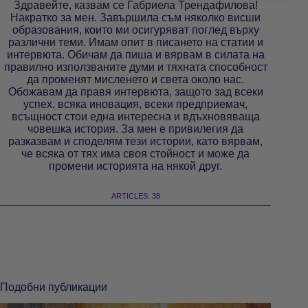
Здравейте, казвам се Габриела Трендафилова!
Накратко за мен. Завършила съм няколко висши
образования, които ми осигуряват поглед върху
различни теми. Имам опит в писането на статии и
интервюта. Обичам да пиша и вярвам в силата на
правилно използваните думи и тяхната способност
да променят мисленето и света около нас.
Обожавам да правя интервюта, защото зад всеки
успех, всяка иновация, всеки предприемач,
всъщност стои една интересна и вдъхновяваща
човешка история. За мен е привилегия да
разказвам и споделям тези истории, като вярвам,
че всяка от тях има своя стойност и може да
промени историята на някой друг.
ARTICLES: 38
Подобни публикации