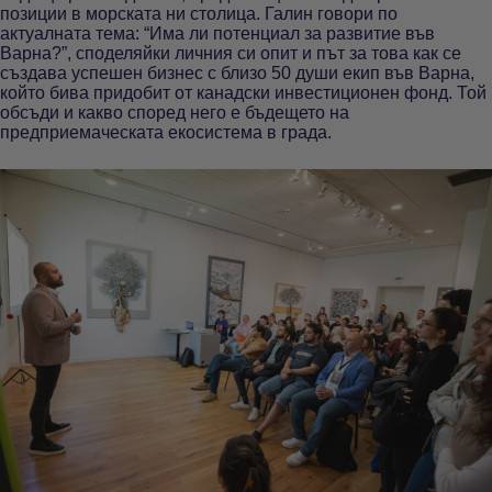
позиции в морската ни столица. Галин говори по
актуалната тема: “Има ли потенциал за развитие във
Варна?”, споделяйки личния си опит и път за това как се
създава успешен бизнес с близо 50 души екип във Варна,
който бива придобит от канадски инвестиционен фонд. Той
обсъди и какво според него е бъдещето на
предприемаческата екосистема в града.