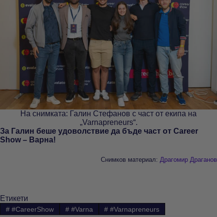
На снимката: Галин Стефанов с част от екипа на
„Varnapreneurs“.
За Галин беше удоволствие да бъде част от Career
Show – Варна!
Снимков материал:
Драгомир Драганов
Етикети
#
#CareerShow
#
#Varna
#
#Varnapreneurs