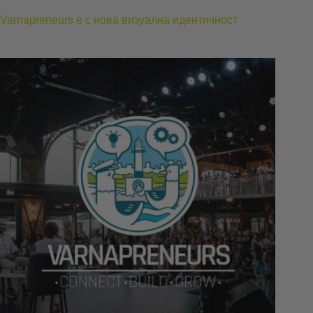
Varnapreneurs е с нова визуална идентичност