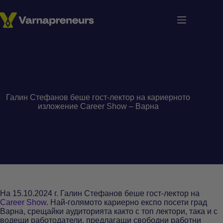
Skip
to
content
Галин Стефанов беше гост-лектор на кариерното
изложение Career Show – Варна
На 15.10.2024 г. Галин Стефанов беше гост-лектор на
Career Show
. Най-голямото кариерно експо посети град
Варна, срещайки аудиторията както с топ лектори, така и с
водещи работодатели, предлагащи свободни работни