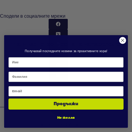
Сподели в социалните мрежи
Стани част от общността на Varnapreneurs
Получавай последните новини за проактивните хора!
Фамилия
Email
Продължи
Не желая
Gabriela Trendafilova