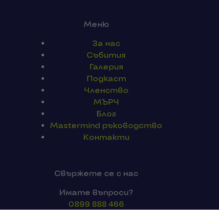
Меню
За нас
Събития
Галерия
Подкаст
Членство
МЪРЧ
Блог
Mastermind ръководство
Контакти
Свържете се с нас
Имате въпроси?
0899 888 466
info [@] varnapreneurs.com