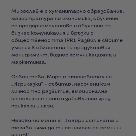
Мирослав е с хуманитарно образование,
магистратура по икономика, обучение
по предприемачество и обучение по
бизнес комуникация и връзки с
обществеността (PR). Развил е своите
умения в областта на продуктовия
мениджмънт, бизнес комуникацията и
маркетинга.
Освен това, Миро е съосновател на
„Игриказки“ – събития, насочени към
личностно развитие, емоционална
интелигентност и забавление чрез
приказки и игри.
Неговото мото е: „Говори истината и
тогава няма да ти се налага да помниш
нищо!“