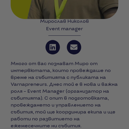
Мирослав Николов
Event manager
Много от вас познават Миро от
интервютата, които провеждаше по
време на събитията с публиката на
Varnapreneurs. Днес той е в нова и важна
роля – Event Manager (организатор на
събитията). С опит в подготовката,
провеждането и управлението на
събития, той ще координира екипа и ще
работи по развитието на
ежемесечните ни събития.