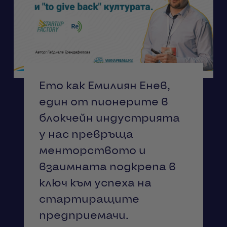
Ето как Емилиян Енев,
един от пионерите в
блокчейн индустрията
у нас превръща
менторството и
взаимната подкрепа в
ключ към успеха на
стартиращите
предприемачи.