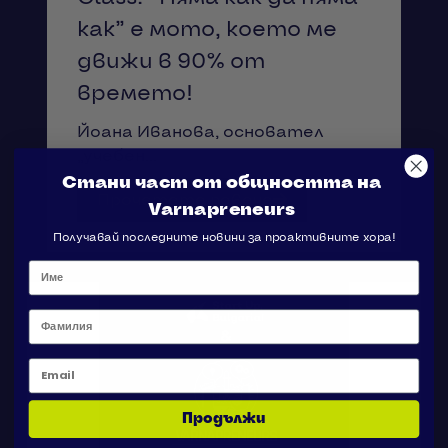
как” е мото, което ме
движи в 90% от
времето!
Йоана Иванова, основател
„учебен...
Стани част от общността на
Прочетете повече
Varnapreneurs
Получавай последните новини за проактивните хора!
Фамилия
Email
Продължи