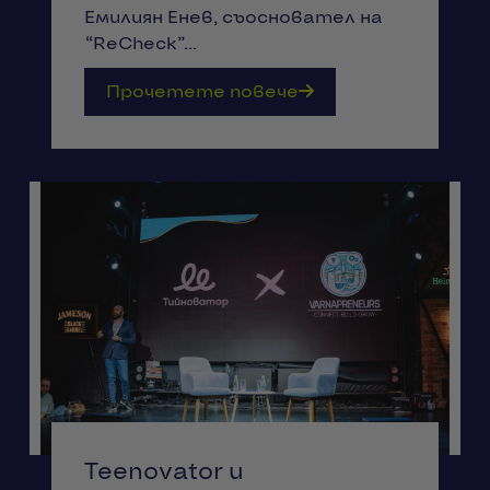
Емилиян Енев, съосновател на
“ReCheck”...
Прочетете повече
Teenovator и