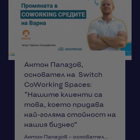
Антон Папазов,
основател на Switch
CoWorking Spaces:
“Нашите клиенти са
това, което придава
най-голяма стойност на
нашия бизнес”
Антон Папазов – основател...