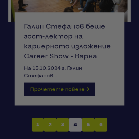
Галин Стефанов беше
гост-лектор на
кариерното изложение
Career Show - Варна
На 15.10.2024 г. Галин
Стефанов...
Прочетете повече
1
2
3
4
5
6