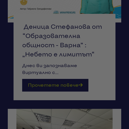
Деница Стефанова от
“Образователна
общност - Варна” :
„Небето е лимитът“
Днес ви запознаваме
виртуално с...
Прочетете повече