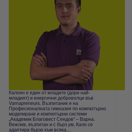
Калоян е един от младите (дори най-
младият) и енергични доброволци във
Varnapreneurs. Възпитаник е на
Професионалната гимназия по компютърно
моделиране и компютърни системи
„Академик Благовест Сендов“ – Варна.
Вежлив, възпитан и с бърз ум, Кало се
адаптира бързо към всяка…