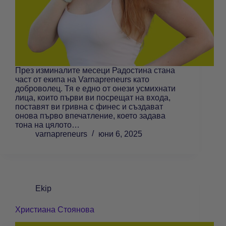
През изминалите месеци Радостина стана
част от екипа на Varnapreneurs като
доброволец. Тя е едно от онези усмихнати
лица, които първи ви посрещат на входа,
поставят ви гривна с финес и създават
онова първо впечатление, което задава
тона на цялото…
varnapreneurs
юни 6, 2025
Ekip
Христиана Стоянова