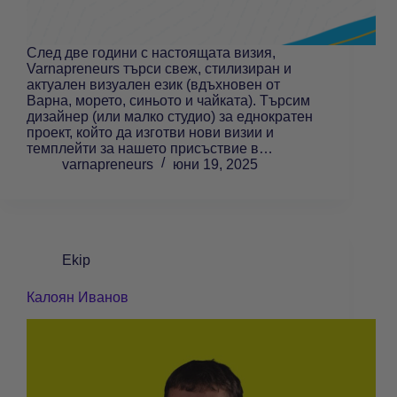
След две години с настоящата визия,
Varnapreneurs търси свеж, стилизиран и
актуален визуален език (вдъхновен от
Варна, морето, синьото и чайката). Търсим
дизайнер (или малко студио) за еднократен
проект, който да изготви нови визии и
темплейти за нашето присъствие в…
varnapreneurs
юни 19, 2025
Ekip
Калоян Иванов