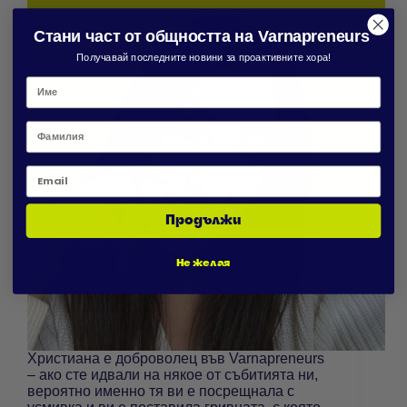
Стани част от общността на Varnapreneurs
Получавай последните новини за проактивните хора!
Фамилия
Email
Продължи
Не желая
Христиана е доброволец във Varnapreneurs
– ако сте идвали на някое от събитията ни,
вероятно именно тя ви е посрещнала с