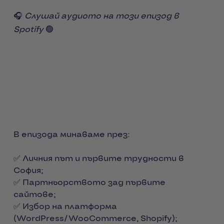
🎧
Слушай аудиото на този епизод в
Spotify
🟢
В епизода минаваме през:
✅ Личния път и първите трудности в
София;
✅ Партньорството зад първите
сайтове;
✅ Избор на платформа
(WordPress/WooCommerce, Shopify);