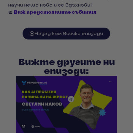
научи нещо ново и се вдъхнови!
📅
Виж предстоящите събития
Назад към всички епизоди
Вижте другите ни
епизоди: