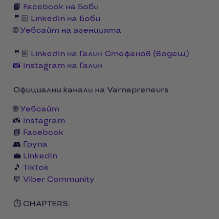
📘
Facebook на Боби
🤵🏻
LinkedIn на Боби
🌐
Уебсайт на агенцията
🤵🏻
LinkedIn на Галин Стефанов (водещ)
📸 Instagram на Галин
Официални канали на Varnapreneurs
🌐
Уебсайт
📸
Instagram
📘
Facebook
👥
Група
💼
LinkedIn
🎵
TikTok
💬
Viber Community
⏱️ CHAPTERS: