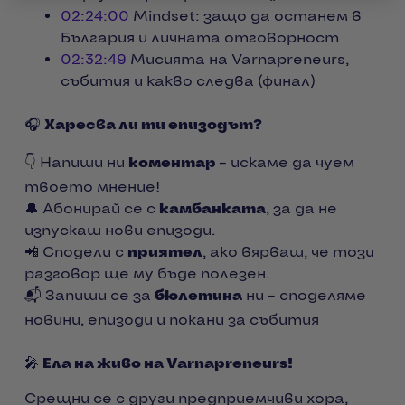
02:24:00
Mindset: защо да останем в
България и личната отговорност
02:32:49
Мисията на Varnapreneurs,
събития и какво следва (финал)
🎧
Харесва ли ти епизодът?
👇 Напиши ни
коментар
– искаме да чуем
твоето мнение!
🔔 Абонирай се с
камбанката
, за да не
изпускаш нови епизоди.
📲 Сподели с
приятел
, ако вярваш, че този
разговор ще му бъде полезен.
📬 Запиши се за
бюлетина
ни – споделяме
новини, епизоди и покани за събития
🎤
Ела на живо на Varnapreneurs!
Срещни се с други предприемчиви хора,