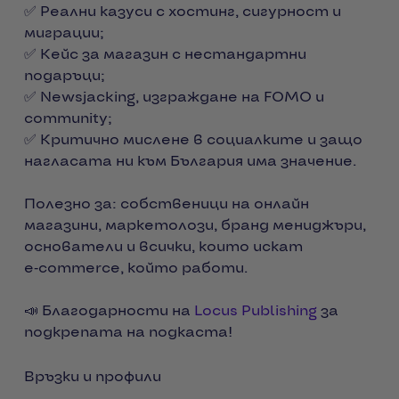
✅ Реални казуси с хостинг, сигурност и
миграции;
✅ Кейс за магазин с нестандартни
подаръци;
✅ Newsjacking, изграждане на FOMO и
community;
✅ Критично мислене в социалките и защо
нагласата ни към България има значение.
Полезно за: собственици на онлайн
магазини, маркетолози, бранд мениджъри,
основатели и всички, които искат
e‑commerce, който работи.
📣 Благодарности на
Locus Publishing
за
подкрепата на подкаста!
Връзки и профили