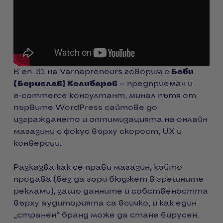
В еп. 31 на Varnapreneurs говорим с
Боби
(Борислав) Колибаров
— предприемач и
e‑commerce консултант, минал пътя от
първите WordPress сайтове до
изграждането и оптимизацията на онлайн
магазини с фокус върху скорост, UX и
конверсии.
Разказва как се прави магазин, който
продава (без да гори бюджет в грешните
реклами), защо данните и собствеността
върху аудиторията са всичко, и как един
„странен“ бранд може да стане вирусен.