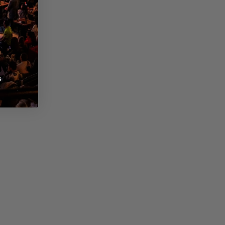
е
кта
e”)