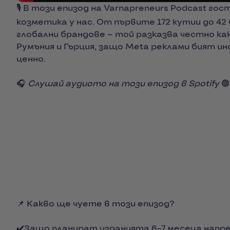
🎙️ В този епизод на Varnapreneurs Podcast гос
козметика у нас. От първите 172 кутии до 4
глобални брандове — той разказва честно как
Румъния и Гърция, защо Meta реклами бият инф
ценно.
🎧
Слушай аудиото на този епизод в Spotify
🟢
📌 Какво ще чуете в този епизод?
✔️Защо планират изданията 6–7 месеца напре