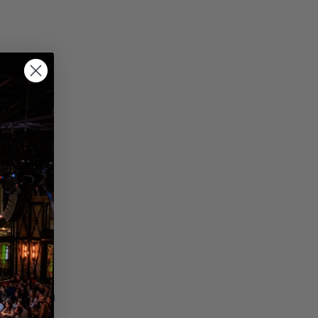
а напред
 кутии