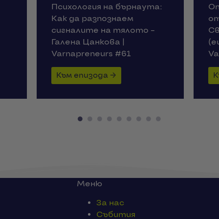
а:
От 7000 лв заем до екип
Ха
от 600+ души в Европа:
Бъ
Светлозар Димитров
„П
(euShipments) |
Va
Varnapreneurs #60
К
Към епизода →
Меню
За нас
Събития