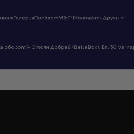
ития
Галерия
Подкаст
МЪРЧ
Контакти
Други
 оборот?- Стоян Добрев (BelleBox); Еп. 30 Varna