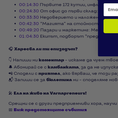
00:14:30
Първите 172 кутии, инфлуенсър 
Email
00:24:30
От офис до първи склад: директ
00:33:30
Недоверието и наложеният плате
00:42:30
“Магията” на стойността: обеми
00:49:20
Пазари и маркетинг: Meta сре
01:04:30
Екипът, подборът “пред всички”,
🎧
Харесва ли ти епизодът?
👇 Напиши ни
коментар
– искаме да чуем тво
🔔 Абонирай се с
камбанката
, за да не изпус
📲 Сподели с
приятел
, ако вярваш, че този р
📬 Запиши се за
бюлетина
ни – споделяме нов
🎤
Ела на живо на Varnapreneurs!
Срещни се с други предприемчиви хора, научи
📅
Виж предстоящите събития