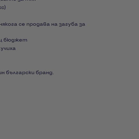
с)
някога се продава на загуба за
ец бюджет
аучиха
ин български бранд.