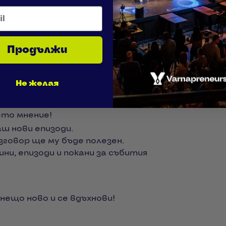
старт (Диона, Алекс) и логистичните уроци
на работа с брандове и скалиране на операциит
ж: как се печели пазарът (и какво струва)
, преговори с глобални брандове и 42К×5 проду
Продължи
щу инфлуенсъри, ефектът TEMU и бюджетите
 семейната подкрепа и финалът (“не съм self-mad
Не желая
ето мнение!
каш нови епизоди.
азговор ще му бъде полезен.
ини, епизоди и покани за събития
 нещо ново и се вдъхнови!