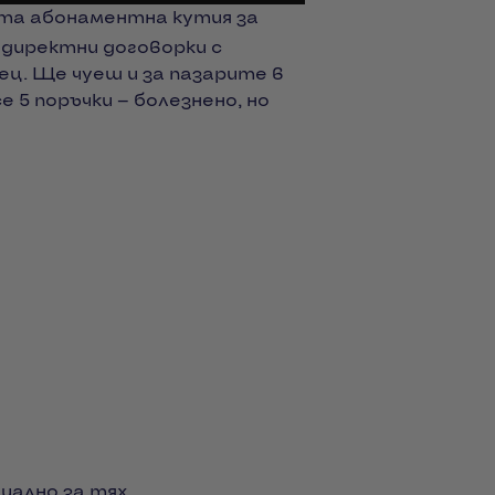
ата абонаментна кутия за
 директни договорки с
ец. Ще чуеш и за пазарите в
 5 поръчки — болезнено, но
иално за тях