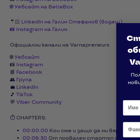
🌐 Уебсайт на BelleBox
🤵🏻
LinkedIn на Галин Стефанов (водещ)
📸 Instagram на Галин
Ст
Официални канали на Varnapreneurs
об
🌐
Уебсайт
Va
📸
Instagram
📘
Facebook
По
👥
Група
нов
💼
LinkedIn
🎵
TikTok
💬
Viber Community
⏱️ CHAPTERS:
Фами
00:00:00
Кои сме и защо да ни вярват: о
00:06:30
От провален стартъп до Belleb