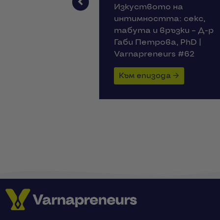
то на
Психология на бърнаут
тта: секс,
Как да разпознаем
връзки – Д-р
сигналите на тялото –
ова, PhD |
Галена Цанкова |
eurs #62
Varnapreneurs #61
ода →
Към епизода →