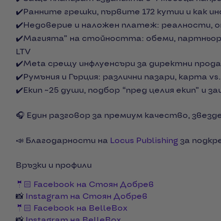
✔️Ранните грешки, първите 172 кутии и как
✔️Недоверие и наложен платеж: реалности, о
✔️Магията” на стойността: обеми, партньорств
LTV
✔️Meta срещу инфлуенсъри за директни прод
✔️Румъния и Гърция: различни пазари, карта vs
✔️Екип ~25 души, подбор “пред целия екип” и з
🎧 Един разговор за премиум качество, звезд
📣 Благодарности на
Locus Publishing
за подкр
Връзки и профили
🤵🏻 Facebook на Стоян Добрев
📸
Instagram на Стоян Добрев
🤵🏻 Facebook на BelleBox
📸
Instagram на BelleBox