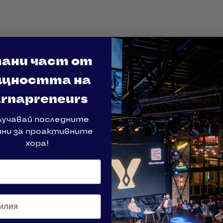
ани част от
щността на
rnapreneurs
лучавай последните
ини за проактивните
хора!
лия
т “мистериозните кутии” до планиране 6–7 месец
ox: инвестиция, грешки и завоя към абонаментни