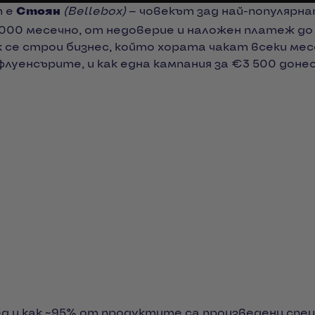
т е
Стоян
(Bellebox)
— човекът зад най-популярн
2 000 месечно, от недоверие и наложен платеж до
 се строи бизнес, който хората чакат всеки мес
луенсърите, и как една кампания за €3 500 донесе
д и как ~95% от продуктите са произведени спец