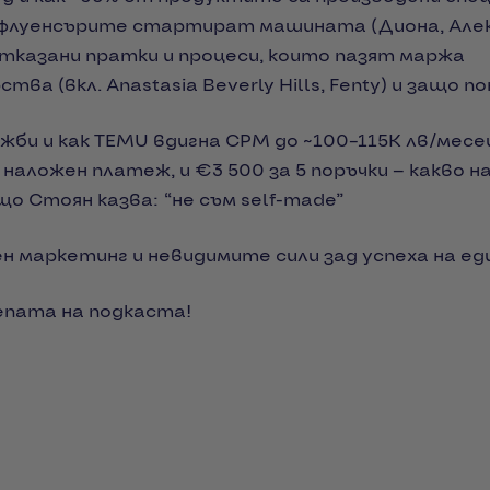
 инфлуенсърите стартират машината (Диона, Алек
тказани пратки и процеси, които пазят маржа
а (вкл. Anastasia Beverly Hills, Fenty) и защо по
ажби и как TEMU вдигна CPM до ~100–115K лв/мес
. наложен платеж, и €3 500 за 5 поръчки — какво н
ащо Стоян казва: “не съм self-made”
ен маркетинг и невидимите сили зад успеха на ед
епата на подкаста!